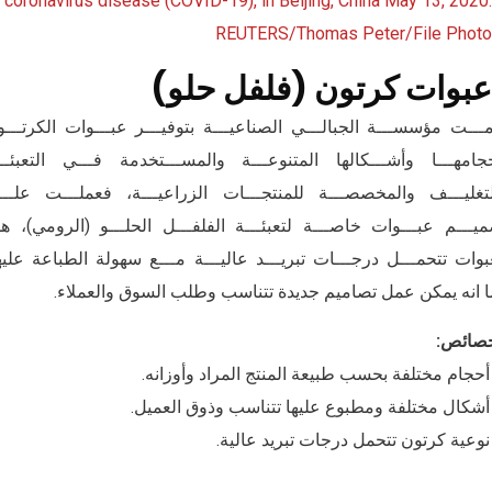
عبوات كرتون (فلفل حلو)
ـــت مؤسســـة الجبالـــي الصناعيـــة بتوفيـــر عبـــوات الكرتـــ
جامهـــا وأشـــكالها المتنوعـــة والمســـتخدمة فـــي التعبئــ
تغليـــف والمخصصـــة للمنتجـــات الزراعيـــة، فعملـــت علــ
يـــم عبـــوات خاصـــة لتعبئـــة الفلفـــل الحلـــو (الرومي)، ه
بوات تتحمـــل درجـــات تبريـــد عاليـــة مـــع سهولة الطباعة عليه
 انه يمكن عمل تصاميم جديدة تتناسب وطلب السوق والعملاء.
خصائص:
حجام مختلفة بحسب طبيعة المنتج المراد وأوزانه.
شكال مختلفة ومطبوع عليها تتناسب وذوق العميل.
وعية كرتون تتحمل درجات تبريد عالية.