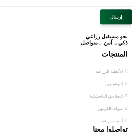
إرسال
نحو مستقبل زراعي
ذكي … آمن … متواصل
المنتجات
الأغطية الزراعية
البولسترين
الصناديق البلاستيكية
عبوات الكرتون
أنابيب زراعية
تواصلوا معنا