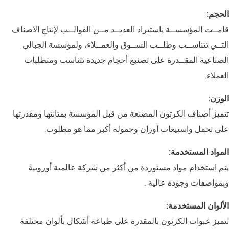
الحجم:
قامــت المؤسســة باستيراد العديــد مــن القوالــب لإنتاج الأصناف
التــي تتناســب وطلــب الســوق والعمــلاء، ولمؤسسة الجبالي
الصناعية المقــدرة على تصنيع أحجام جديدة تتناسب ومتطلبات
العملاء.
الوزن:
تتميز أصناف الكرتون المصنعة من قبل المؤسسة بمتانتها ومقدرتها
على تحمل واستيعاب أوزان وحمولة أكبر مما هو مطلوب.
المواد المستخدمة:
يتم استخدام مواد مستوردة من أكثر من شركة عالمية أوروبية
وبمواصفات وجودة عالية .
الألوان المستخدمة:
تتميز عبوات الكرتون بالمقدرة على طباعة أشكال بألوان مختلفة